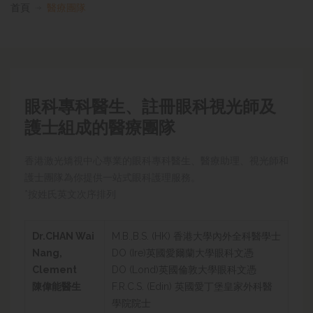
首頁
醫療團隊
眼科專科醫生、註冊眼科視光師及
護士組成的醫療團隊
香港激光矯視中心專業的眼科專科醫生、醫療助理、視光師和
護士團隊為你提供一站式眼科護理服務。
*按姓氏英文次序排列
Dr.CHAN Wai
M.B.,B.S. (HK) 香港大學內外全科醫學士
Nang,
DO (Ire)英國愛爾蘭大學眼科文憑
Clement
DO (Lond)英國倫敦大學眼科文憑
陳偉能醫生
F.R.C.S. (Edin) 英國愛丁堡皇家外科醫
學院院士