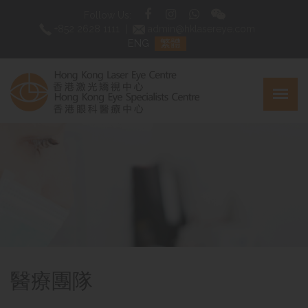
Follow Us:
+852 2628 1111
|
admin@hklasereye.com
ENG
繁體
醫療團隊