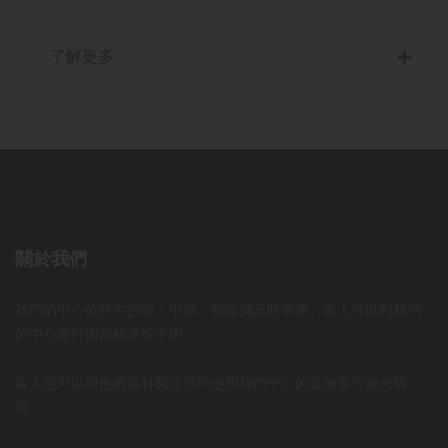
了解更多
關於我們
我們的中心位於尖沙咀丶中環、鰂魚涌及將軍澳。客人可以到我們
的中心進行術前檢查或手術。
客人也可以與他的眼科醫生預約使用我們中心的設施進行激光矯
視。