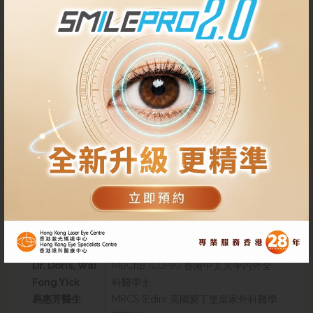
Dr. WOO
M.B.,B.S. (HK) 香港大學內外全科醫學士
Chai Fong,
DO (Irel)愛爾蘭皇家醫學院眼科文憑
Donald
F.C.S.(HK)香港外科醫學院院士
FCOphth (HK) 香港眼科醫學院院士
F.H.K.A.M. (Ophthalmology) 香港醫學
賀澤烽醫生
專科學院院士(眼科)
Dr. Christine
M.B.,B.S .(HK) 香港大學內外全科醫學士
T. X. Wu
MRCS (Edin) 英國愛丁堡皇家外科醫學
吳天心醫生
院院員
F.H.K.A.M. (Ophthalmology) 香港醫學
專科學院院士(眼科)
FCOphth (HK) 香港眼科醫學院院士
Dr. Doris, Wai
MBChB (CUHK) 香港中文大學內外全
Fong Yick
科醫學士
易惠芳醫生
MRCS (Edin) 英國愛丁堡皇家外科醫學