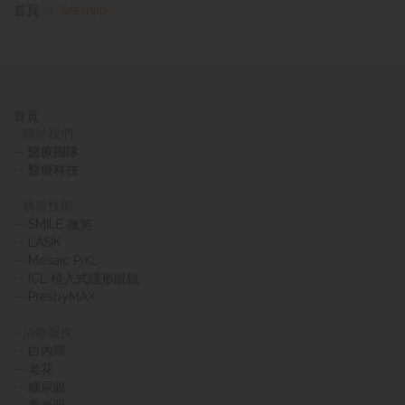
首頁
Sitemap
首頁
- 關於我們
--
醫療團隊
--
醫療科技
- 矯視技術
--
SMILE 微笑
--
LASIK
--
Mosaic PiXL
--
ICL 植入式隱形眼鏡
--
PresbyMAX
- 治療眼疾
--
白內障
--
老花
--
糖尿眼