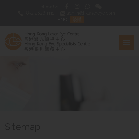
Follow Us:
+852 2628 1111
|
admin@hklasereye.com
ENG
繁體
Sitemap