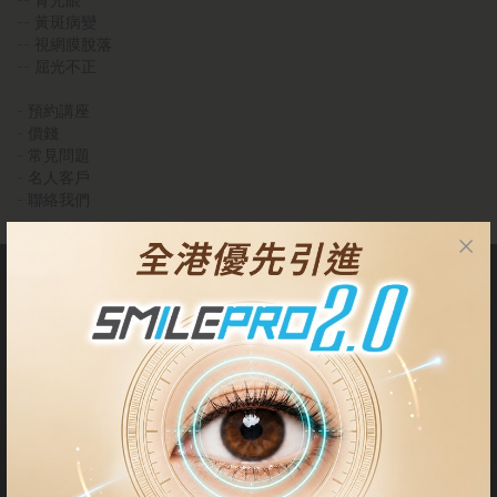
--
青光眼
--
黃斑病變
--
視網膜脫落
--
屈光不正
-
預約講座
-
價錢
-
常見問題
-
名人客戶
-
聯絡我們
關於我們
我們的中心位於尖沙咀丶中環、鰂魚涌及將軍澳。客人可以到我們
的中心進行術前檢查或手術。