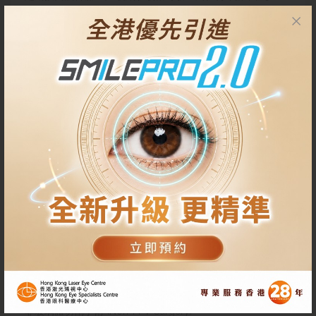
度以上近視者及年齡四十歲以上的人應該定期接受詳細眼睛檢
查，有症狀者更需特別注意自身情況。
深近視(高於600度)及病態性近視(高於1,000度)
視網膜脫落病史
視網膜脫落家族史
有眼科手術史
眼睛疾病，如視網膜息肉病、葡萄膜炎或晶格退化
眼睛或頭部曾經受傷
玻璃體切割手術 (Pars Plana Vitrectomy, 簡稱PPV)
玻璃體是位於眼球中央及視綱膜前端的透明啫喱狀物體。
通過手術儀器進入眼內取出玻璃體，之後注入其他填充物
(如生理鹽水、氣體或矽油)，將視網膜回復到原來位置
非玻璃體切割手術 (Non-PPV Surgery)