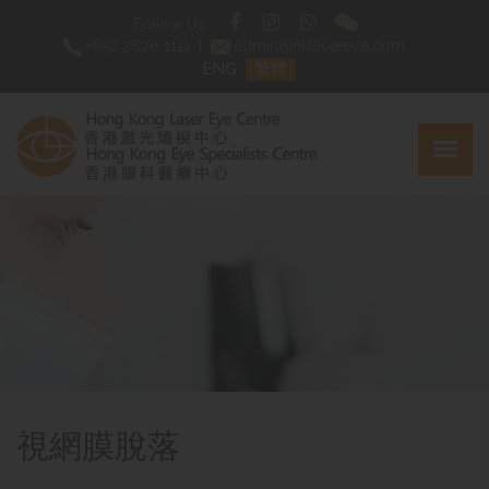
Follow Us:
+852 2628 1111
|
admin@hklasereye.com
ENG
繁體
視網膜脫落