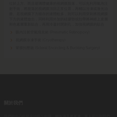
位於上方、而且玻璃體健康的視網膜脫落，可以先利用氣泡注
射手術，將脫落的視網膜頂回正常位置，再輔以冷凍或激光治
療。
若視網膜下方積存的液體較多，則可以利用穿刺將視網膜
下方的液體放出，同時利用外加的硅膠墊或扣帶將神經上皮層
和色素層重新貼合，再用冷凝封閉刺孔，加強視網膜的貼合
眼內注射空氣填充術 (Pneumatic Retinopoxy)
視網膜冷凍手術 (Cryotherapy)
鞏膜扣壓術 (Scleral Encircling & Buckling Surgery)
關於我們
我們的中心位於尖沙咀丶中環、鰂魚涌及將軍澳。客人可以到我們