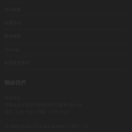
預約講座
收費詳情
醫療團隊
Sitemap
私隱政策聲明
聯絡我們
香港地址:
中環皇后大道中18號新世界大廈第2期10樓
電話: 2526 3333 | 傳真: 2526 3638
香港鰂魚涌康山道1號康怡廣場辦公大樓603室