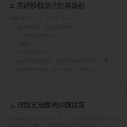
2. 視網膜脫落的
初期徵狀
初期視網膜脫落時
，
視野可能出現以下情況:
見到新的飛蚊，而且數量愈來愈多
見到
閃光或
黑影飄動
視野缺失
視力突然明顯下降
如果視網膜完全脫離，則視力只會剩下餘光感或失明
部份患者在視網膜脫落初期可以完全沒有病徵
3. 預防及治療
視網膜脫落
由於部份患者的病症並不明顯，因此預防視網膜脫落的方法是
定期接受眼科檢查
。 視網膜脫落可發生於任何年齡，但
500