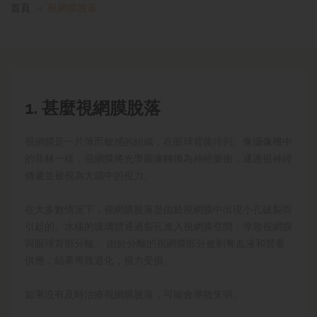
首頁
視網膜脫落
1. 甚麼視網膜脫落
視網膜是一片薄而敏感的組織，在眼球背後排列。像攝像機中
的菲林一樣，視網膜將光學圖像轉換為神經脈衝，通過視神經
傳遞並被視為大腦中的視力。
在大多數情況下，視網膜脫落是由於視網膜中出現小孔破裂而
引起的
。
水樣的玻璃體通過裂孔進入視網膜空間，導致視網膜
與眼球背部分離。 由於分離的視網膜部分被剝奪血液和營養
供應，結果導致退化，視力受損。
如果沒有及時治療視網膜脫落，可能會導致失明。