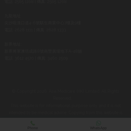
電話: 2565 1168 | 傳真: 2565 1268
九龍地址:
尖沙咀漢口道4-6號騏生商業中心7樓及9樓
電話: 2628 1111 | 傳真: 2628 1333
新界地址:
新界將軍澳培成路8號南豐廣場地下A-48舖
電話: 3612 4570 | 傳真: 3460 2509
© Copyright 2026. Asia Medicare (HK) Limited. All Rights
Reserved.
This website is for informational purpose only, and it is not
intended to be medical advice. Copying from this website is
strictly prohibited.
Phone
WhatsApp