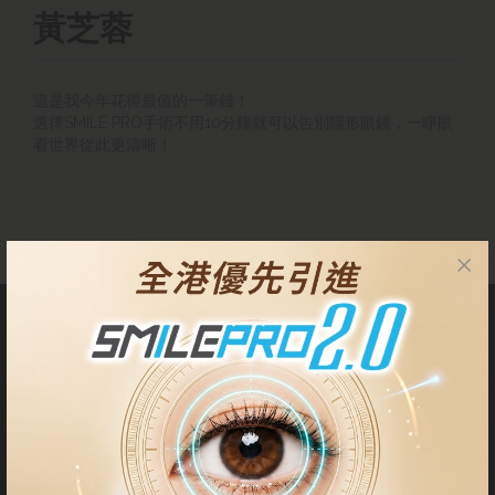
黃芝蓉
這是我今年花得最值的一筆錢！
選擇SMILE PRO手術不用10分鐘就可以告別隱形眼鏡，一睜眼
看世界從此更清晰！
關於我們
我們的中心位於尖沙咀丶中環、鰂魚涌及將軍澳。客人可以到我們
的中心進行術前檢查或手術。