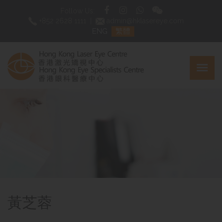
Follow Us:
+852 2628 1111
|
admin@hklasereye.com
ENG
繁體
黃芝蓉