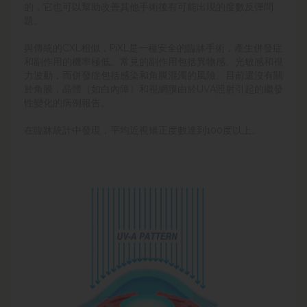
的，它也可以幫助改善其他手術後有可能出現的度數反彈問
題。
與傳統的CXL相似，PiXL是一種安全的臨牀手術，產生併發症
和副作用的機率極低。常見的副作用包括異物感、光敏感和視
力波動，而併發症包括感染和角膜混濁的風險。目前還沒有關
於角膜，晶體（如白內障）和視網膜由於UVA照射引起的繼發
性變化的病例報告。
在臨牀統計中發現，平均近視矯正度數達到100度以上。