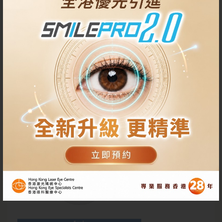
5.
Mosaic
PiXL 矯視
矯視步驟
先為眼睛滴上核黃素眼溶液
等待15分鐘，讓眼睛完全浸在
核黃素眼溶液內
以
眼球追蹤器定位，提升手術矯視度, 避免偏位或移位
照射UVA燈，以達成角膜交聯，病人局部角膜增強和扁平
化