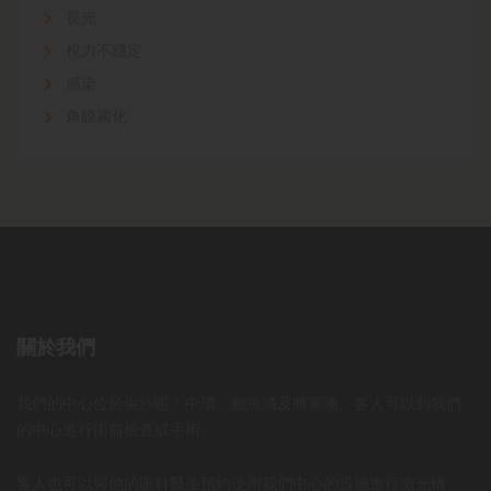
畏光
視力不穩定
感染
角膜霧化
關於我們
我們的中心位於尖沙咀丶中環、鰂魚涌及將軍澳。客人可以到我們
的中心進行術前檢查或手術。
客人也可以與他的眼科醫生預約使用我們中心的設施進行激光矯