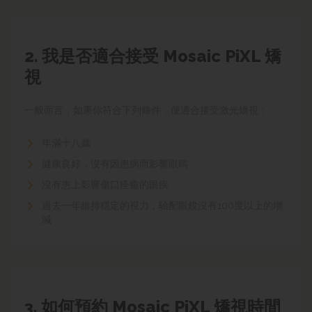
2. 我是否適合接受 M
osaic PiXL 矯
視
一般而言，
如果你符合下列條件，便適合接受激光矯視：
年滿十八歲
健康良好，沒有因患病而影響眼睛
沒有患上影響傷口痊癒的眼疾
過去一年維持穩定的視力，驗配眼鏡
沒有100度以上的增
減
3. 如何預約
M
osaic PiXL 矯視
時間