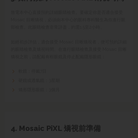
致電本中心直接預約詳細眼睛檢查。要確定你是否適合接受
Mosaic 目晰矯視，必須由本中心的眼科專科醫生為你進行眼
部檢查。此眼睛檢查非常詳盡，約需1.5至2小時。
如經初步評估，適合接受 Mosaic 目晰矯視者，便可預約詳細
的眼睛檢查及矯視時間。在進行眼睛檢查及接受 Mosaic 目晰
矯視之前，請配戴有框眼鏡及停止配戴隱形眼鏡：
軟鏡：停戴7日
硬鏡或透氣鏡：3星期
矯形隱形眼鏡：3個月
4. Mosaic
PiXL 矯視
前準備