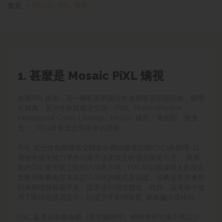
首頁
Mosaic PiXL 矯視
1. 甚麼是 Mosaic PiXL 矯視
使用PiXL技術，是一種嶄新的屈光性角膜膠原交聯
技
術，醫學
名稱為「屈光性角膜膠原交聯」(PiXL: Photorefractive
Intrastromal Cross-Linking)。Mosaic 矯視「無切割、無激
光」 , 可以改善低近視患者的度數。
PiXL
屈光性角膜膠原交聯
基於傳統膠原交聯(CXL)的原理, 以
增強角膜生物力學的治療方法來矯正輕微的屈光不正。 與傳
統的CXL使用寬泛性的UVA光不同，PiXL可以根據個人的屈光
度數和角膜地形來自訂UVA光的模式及強度。這將促使患者局
部角膜增強和扁平化，從而達到屈光變化。此外，該過程中使
用了眼球追蹤器定位，以提升手術精確度, 避免偏位或移位。
PiXL 是爲正常眼角膜（即非擴張性）的輕微屈光矯正而設計