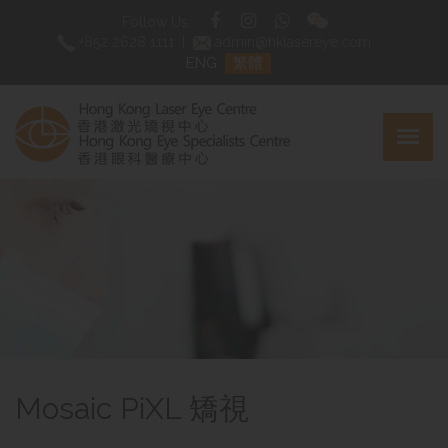
Follow Us:
+852 2628 1111
|
admin@hklasereye.com
ENG
繁體
Mosaic PiXL 矯視