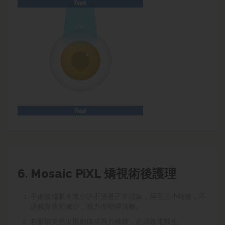
6.
Mosaic
PiXL 矯視
術後護理
手術後流眼水或少許不適是正常現象，兩至三小時後，不
適感覺逐漸減少，視力亦變得清晰。
若眼睛突然出現劇痛或視力模糊，必須致電醫生。