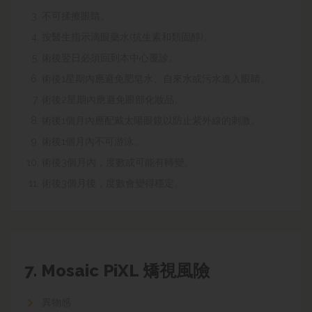
不可揉擦眼睛。
按醫生指示滴眼藥水(抗生素和類固醇)。
術後翌日必須回到本中心覆診。
術後1星期內應避免肥皂水、自來水或污水進入眼睛。
術後2星期內應避免眼部化妝品。
術後1個月內應配戴太陽眼鏡以防止紫外線的刺激。
術後1個月內不可游泳。
術後3個月內，度數或可能有轉變。
術後3個月後，度數會變得穩定。
7.
Mosaic
PiXL 矯視
風險
異物感