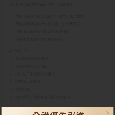
詳細眼睛檢查需時1.5至2小時。檢查包括：
手術前檢查你的最佳視力，眼睛的屈光度數。
用角膜素描器檢查角膜弧度、形狀及厚度。
用顯微鏡檢查你的眼睛及眼球外部。
用藥水放大瞳孔作視網膜檢查。
放大瞳孔後
：
看近物時會變得模糊
產生輕微的畏光情況
檢查當日不建議進行矯視
請帶備太陽眼鏡
切勿駕駛
放大瞳孔的效果會在4至6小時後消失