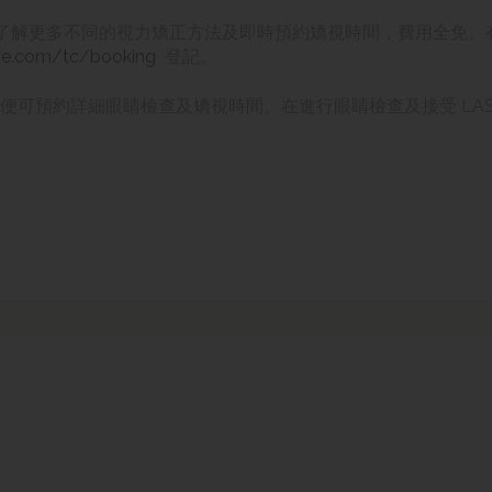
了解更多
不同的
視力矯正方法及即時預約矯視時間，費用全免。
ye.com/tc/booking
登記。
便可預約詳細眼睛檢查及矯視時間。在進行眼睛檢查及接受 LAS