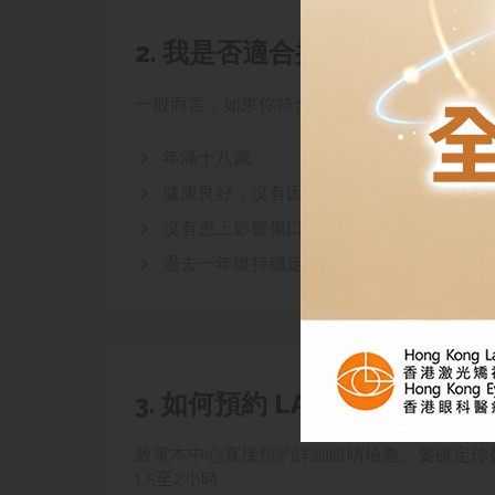
2. 我是否適合接受 LASIK 激
一般而言，
如果你符合下列條件，便適合接受
年滿十八歲
健康良好，沒有因患病而影響眼睛
沒有患上影響傷口痊癒的眼疾
過去一年維持穩定的視力，驗配眼鏡
沒有1
3. 如何預約 LASIK 激光矯視
致電本中心直接預約
詳細
眼睛檢查。要確定你是
1.5至2小時
。