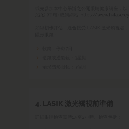
或先參加本中心舉辦之公開眼睛健康講座，以
3333
(中環) 或到網站
https://www.hklasere
如經初步評估，適合接受 LASIK
激光矯視
者，
隱形眼鏡：
軟鏡：停戴7日
硬鏡或透氣鏡
：
3星期
矯形隱形眼鏡
：
3個月
4. LASIK 激光矯視前準備
詳細眼睛檢查需時1.5至2小時。檢查包括：