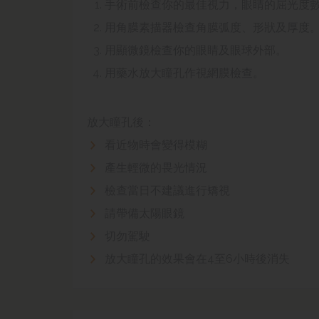
手術前檢查你的最佳視力，眼睛的屈光度
用角膜素描器檢查角膜弧度、形狀及厚度
用顯微鏡檢查你的眼睛及眼球外部。
用藥水放大瞳孔作視網膜檢查。
放大瞳孔後
：
看近物時會變得模糊
產生輕微的畏光情況
檢查當日不建議進行矯視
請帶備太陽眼鏡
切勿駕駛
放大瞳孔的效果會在4至6小時後消失