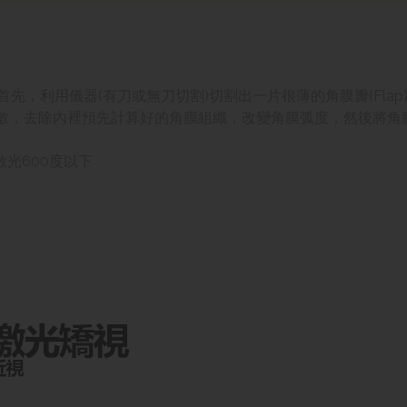
。首先，利用儀器(有刀或無刀切割)切割出一片很薄的角膜瓣(Fl
數，去除內裡預先計算好的角膜組織，改變角膜弧度
，
然後將角
散光6
00度
以下