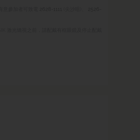
有意參加者可
致電
2628-1111
(尖沙咀)、
2526-
IK
激光矯視
之前，請配戴有框眼鏡及停止配戴