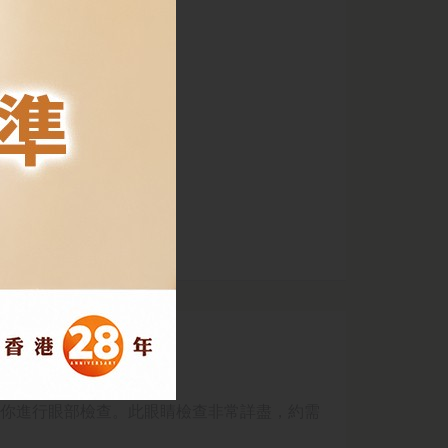
你進行眼部檢查
。此眼
睛
檢查非常詳盡，約需