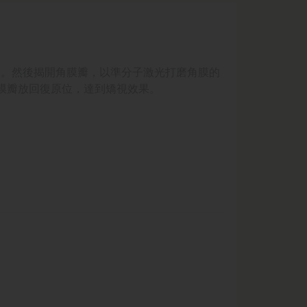
ap)。然後揭開角膜瓣，以準分子激光打磨角膜的
膜瓣放回復原位
，
達到矯視效果。