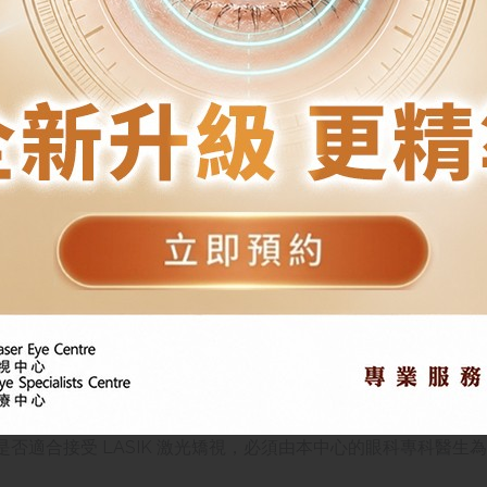
光矯視
激光矯視：
00度以上的增減
時間
否適合接受 LASIK 激光矯視
，
必須由本中心的眼科專科醫生為