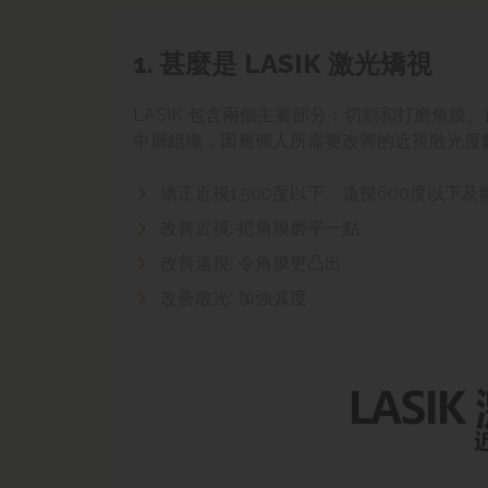
1. 甚麼是 LASIK 激光矯視
LASIK 包含兩個主要部分：切割和打磨角膜
中層組織
，
因應個人所需要改善的近視散光度
矯正近視
1,500度以下、遠
視6
00度以下
及
改善近視: 把角膜磨平一點
改善
遠視
:
令角膜更凸出
改善散光:
加強弧度