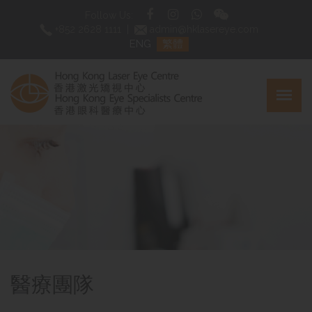
Follow Us:
+852 2628 1111
|
admin@hklasereye.com
ENG
繁體
醫療團隊