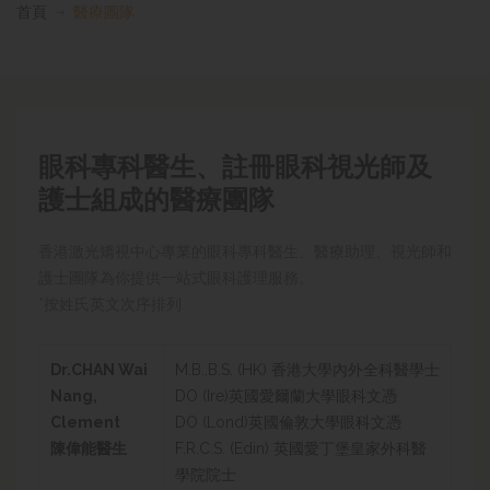
首頁
醫療團隊
眼科專科醫生、註冊眼科視光師及
護士組成的醫療團隊
香港激光矯視中心專業的眼科專科醫生、醫療助理、視光師和
護士團隊為你提供一站式眼科護理服務。
*按姓氏英文次序排列
Dr.CHAN Wai
M.B.,B.S. (HK) 香港大學內外全科醫學士
Nang,
DO (Ire)英國愛爾蘭大學眼科文憑
Clement
DO (Lond)英國倫敦大學眼科文憑
陳偉能醫生
F.R.C.S. (Edin) 英國愛丁堡皇家外科醫
學院院士