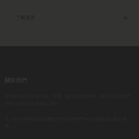
了解更多
關於我們
我們的中心位於尖沙咀丶中環、鰂魚涌及將軍澳。客人可以到我們
的中心進行術前檢查或手術。
客人也可以與他的眼科醫生預約使用我們中心的設施進行激光矯
視。