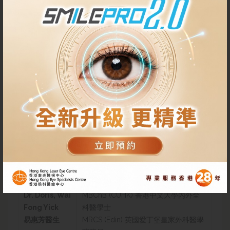
Dr. WOO
M.B.,B.S. (HK) 香港大學內外全科醫學士
Chai Fong,
DO (Irel)愛爾蘭皇家醫學院眼科文憑
Donald
F.C.S.(HK)香港外科醫學院院士
FCOphth (HK) 香港眼科醫學院院士
F.H.K.A.M. (Ophthalmology) 香港醫學
賀澤烽醫生
專科學院院士(眼科)
Dr. Christine
M.B.,B.S .(HK) 香港大學內外全科醫學士
T. X. Wu
MRCS (Edin) 英國愛丁堡皇家外科醫學
吳天心醫生
院院員
F.H.K.A.M. (Ophthalmology) 香港醫學
專科學院院士(眼科)
FCOphth (HK) 香港眼科醫學院院士
Dr. Doris, Wai
MBChB (CUHK) 香港中文大學內外全
Fong Yick
科醫學士
易惠芳醫生
MRCS (Edin) 英國愛丁堡皇家外科醫學