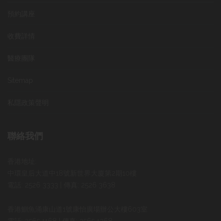
預約講座
收費詳情
醫療團隊
Sitemap
私隱政策聲明
聯絡我們
香港地址:
中環皇后大道中18號新世界大廈第2期10樓
電話: 2526 3333 | 傳真: 2526 3638
香港鰂魚涌康山道1號康怡廣場辦公大樓603室
電話: 2565 1168 | 傳真: 2565 1268