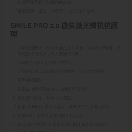
較易緊張及眼球較敏感的患者
度數穩定，過去一年沒有100度以上的增減
SMILE PRO 2.0 微笑激光矯視後護
理
手術後流眼水或少許不適是正常現象，兩至三小時後，不
適感覺逐漸減少，視力亦變得清晰。
大約2-3日後即可回復日常生活。
若眼睛突然出現劇痛或視力模糊，必須致電醫生。
不可揉擦眼睛。
按醫生指示滴眼藥水(抗生素和類固醇)。
術後翌日必須回到本中心覆診。
術後1星期內應避免肥皂水、自來水或污水進入眼睛。
術後2星期內應避免使用眼部化妝品。
術後1個月內應配戴太陽眼鏡以防止紫外線的刺激。