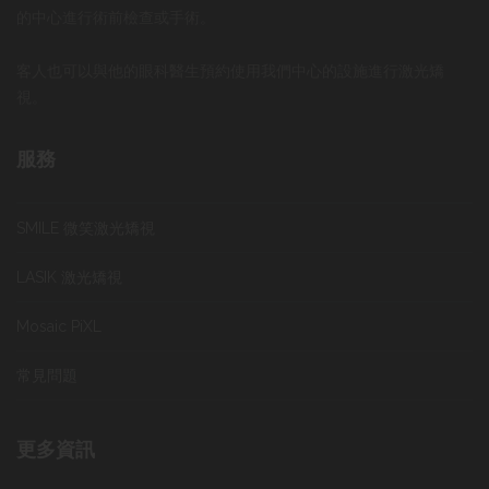
的中心進行術前檢查或手術。
客人也可以與他的眼科醫生預約使用我們中心的設施進行激光矯
視。
服務
SMILE 微笑激光矯視
LASIK 激光矯視
Mosaic PiXL
常見問題
更多資訊