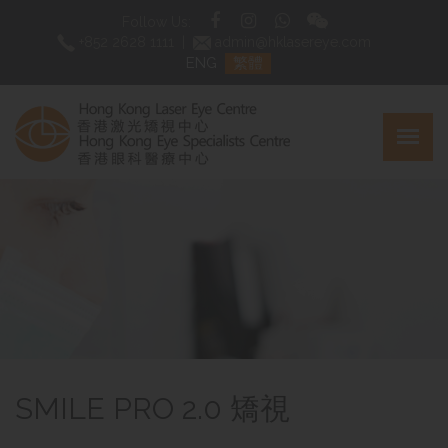
Follow Us:
+852 2628 1111
|
admin@hklasereye.com
ENG
繁體
SMILE PRO 2.0 矯視