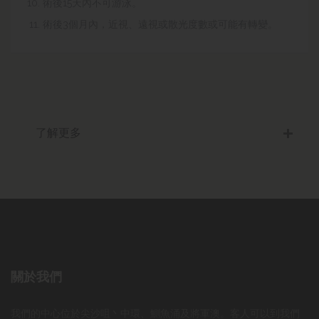
術後15天內不可游泳。
術後3個月內，近視、遠視或散光度數或可能有轉變。
了解更多
關於我們
我們的中心位於尖沙咀丶中環、鰂魚涌及將軍澳。客人可以到我們