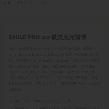
首頁
SMILE PRO 2.0 矯視
SMILE PRO 2.0 微笑激光矯視
全新引進德國科技SMILE PRO 2.0 微笑激光矯視，跟SMILE
(Small Incision Lenticule Extraction) 微笑激光矯視的原理相
同，透過飛秒激光(Femtosecond Laser)，因應個人所需要改
善的近視及散光度數，塑造出微透鏡(角膜組織)，然後透過一
個少於4mm的微創切口取出角膜組織，從而改變角膜弧度，
達到矯視效果。SMILE PRO 2.0 的升級配備的導航定位適合
眼球較敏感或對手術緊張的患者，同時達致安心矯視的成效及
減低風險。
矯正近視1,000度以下及散光500度以下
傷口範圍大大地縮減了近80%，減少感染等併發症的發生